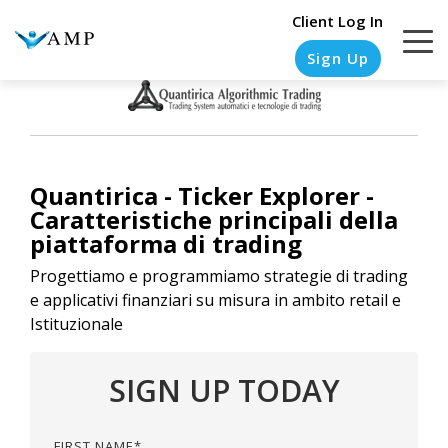
Client Log In
Sign Up
COLUMN
COLUMN
COLUMN
COLUMN
HEADLINE
HEADLINE
HEADLINE
HEADLINE
Quantirica - Ticker Explorer -
Caratteristiche principali della
Testing
Testing
Testing
Testing
piattaforma di trading
1
1
1
1
Progettiamo e programmiamo strategie di trading
e applicativi finanziari su misura in ambito retail e
Testing
Testing
Testing
Testing
Istituzionale
2
2
2
2
Testing
Testing
Testing
Testing
SIGN UP TODAY
3
3
3
3
FIRST NAME
*